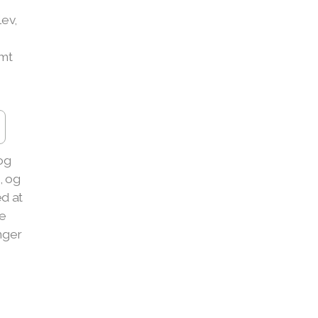
lev,
amt
og
, og
d at
e
nger