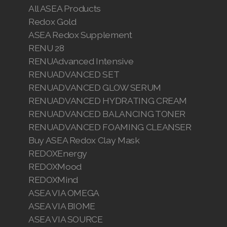
All ASEA Products
Redox Gold
ASEA Redox Supplement
RENU 28
RENUAdvanced Intensive
RENUADVANCED SET
RENUADVANCED GLOW SERUM
RENUADVANCED HYDRATING CREAM
RENUADVANCED BALANCING TONER
RENUADVANCED FOAMING CLEANSER
Buy ASEA Redox Clay Mask
REDOXEnergy
REDOXMood
REDOXMind
ASEA VIA OMEGA
ASEA VIA BIOME
ASEA VIA SOURCE