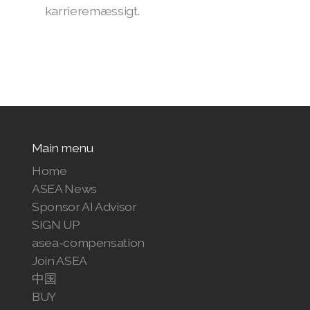
karrieremæssigt.
Main menu
Home
ASEA News
Sponsor AI Advisor
SIGN UP
asea-compensation
Join ASEA
中国
BUY