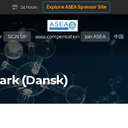
Explore ASEA Sponsor Site
24 hours
r
asea-compensation
中国
SIGN UP
Join ASEA
ark (Dansk)