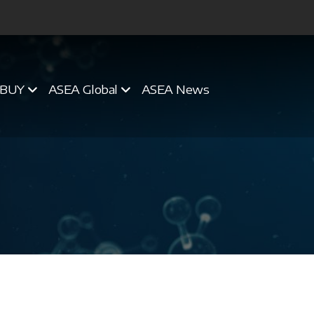
BUY
ASEA Global
ASEA News