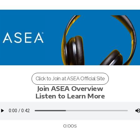
Click to Join at ASEA Official Site
Join ASEA Overview
Listen to Learn More
0:00s