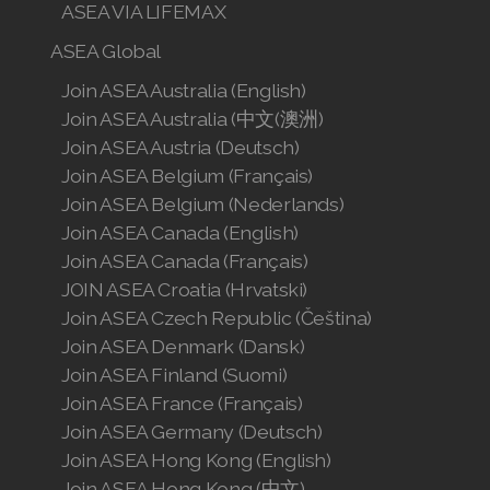
ASEA VIA LIFEMAX
ASEA Global
Join ASEA Australia (English)
Join ASEA Australia (中文(澳洲)
Join ASEA Austria (Deutsch)
Join ASEA Belgium (Français)
Join ASEA Belgium (Nederlands)
Join ASEA Canada (English)
Join ASEA Canada (Français)
JOIN ASEA Croatia (Hrvatski)
Join ASEA Czech Republic (Čeština)
Join ASEA Denmark (Dansk)
Join ASEA Finland (Suomi)
Join ASEA France (Français)
Join ASEA Germany (Deutsch)
Join ASEA Hong Kong (English)
Join ASEA Hong Kong (中文)