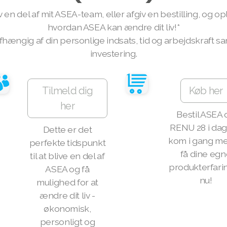
v en del af mit ASEA-team, eller afgiv en bestilling, og op
hvordan ASEA kan ændre dit liv!*
fhængig af din personlige indsats, tid og arbejdskraft s
investering.
Tilmeld dig
Køb her
her
Bestil ASEA 
RENU 28 i dag
Dette er det
kom i gang me
perfekte tidspunkt
få dine egn
til at blive en del af
produkterfari
ASEA og få
nu!
mulighed for at
ændre dit liv -
økonomisk,
personligt og