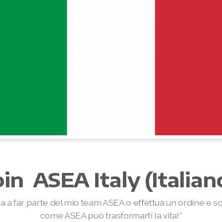
oin ASEA Italy (Italian
a a far parte del mio team ASEA o effettua un ordine e s
come ASEA può trasformarti la vita!*