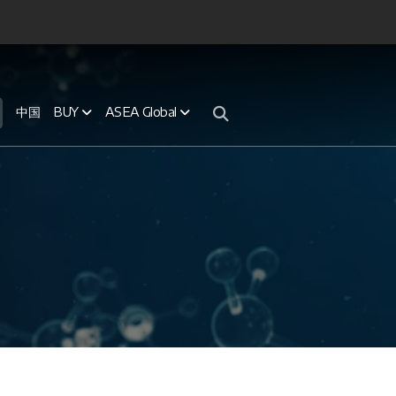
中国
BUY
ASEA Global