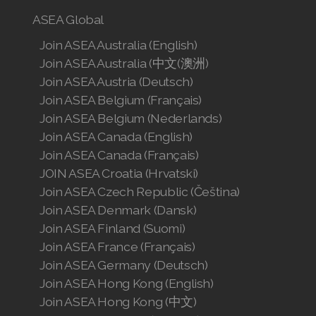
ASEA Global
Join ASEA Australia (English)
Join ASEA Australia (中文(澳洲)
Join ASEA Austria (Deutsch)
Join ASEA Belgium (Français)
Join ASEA Belgium (Nederlands)
Join ASEA Canada (English)
Join ASEA Canada (Français)
JOIN ASEA Croatia (Hrvatski)
Join ASEA Czech Republic (Čeština)
Join ASEA Denmark (Dansk)
Join ASEA Finland (Suomi)
Join ASEA France (Français)
Join ASEA Germany (Deutsch)
Join ASEA Hong Kong (English)
Join ASEA Hong Kong (中文)