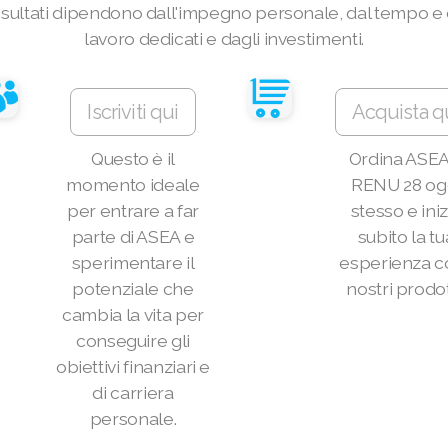
 risultati dipendono dall'impegno personale, dal tempo e 
lavoro dedicati e dagli investimenti.
Iscriviti qui
Acquista q
Questo è il
Ordina ASEA
momento ideale
RENU 28 og
per entrare a far
stesso e iniz
parte di ASEA e
subito la tu
sperimentare il
esperienza co
potenziale che
nostri prodot
cambia la vita per
conseguire gli
obiettivi finanziari e
di carriera
personale.