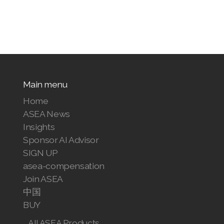
Main menu
Home
ASEA News
Insights
Sponsor AI Advisor
SIGN UP
asea-compensation
Join ASEA
中国
BUY
All ASEA Products