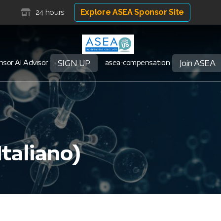
Explore ASEA Sponsor Site
24 hours
sor AI Advisor
SIGN UP
asea-compensation
Join ASEA
Italiano)