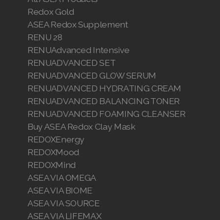
Redox Gold
ASEA Redox Supplement
RENU 28
RENUAdvanced Intensive
RENUADVANCED SET
RENUADVANCED GLOW SERUM
RENUADVANCED HYDRATING CREAM
RENUADVANCED BALANCING TONER
RENUADVANCED FOAMING CLEANSER
Buy ASEA Redox Clay Mask
REDOXEnergy
REDOXMood
REDOXMind
ASEA VIA OMEGA
ASEA VIA BIOME
ASEA VIA SOURCE
ASEA VIA LIFEMAX