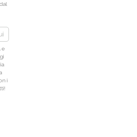
dal
ui
 e
gi
ia
a
n i
ti!