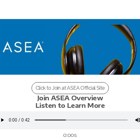
Click to Join at ASEA Official Site
Join ASEA Overview
Listen to Learn More
0:00s